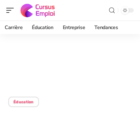
Carrière
Éducation
Entreprise
Tendances
21/07/2026
Ent45 sur mobile : utiliser
Mon e-collège Loiret sur
smartphone
Éducation